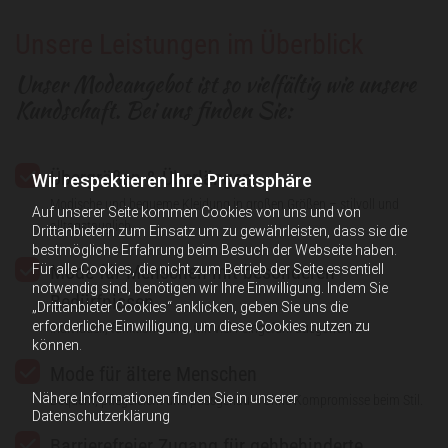
Unsere Leistungen im Überblick
Unser Modeangebot ist so vielfältig wie unsere
Kundschaft. Bei uns finden Sie:
Übergrößen & Überlängen
Wir respektieren Ihre Privatsphäre
Modische und bequeme Kleidung in großen Größen – stilvoll und
Auf unserer Seite kommen Cookies von uns und von
alltagstauglich.
Drittanbietern zum Einsatz um zu gewährleisten, dass sie die
bestmögliche Erfahrung beim Besuch der Webseite haben.
Mode für Menschen mit besonderen
Für alle Cookies, die nicht zum Betrieb der Seite essentiell
notwendig sind, benötigen wir Ihre Einwilligung. Indem Sie
Bedürfnissen
„Drittanbieter Cookies“ anklicken, geben Sie uns die
erforderliche Einwilligung, um diese Cookies nutzen zu
Individuell, funktional und mit viel Feingefühl ausgewählt.
können.
Mode für ältere Menschen
Nähere Informationen finden Sie in unserer
Bequem, pflegeleicht und passgenau – ohne Kompromisse beim Stil.
Datenschutzerklärung
Barrierefreier Zugang für gehbehinderte