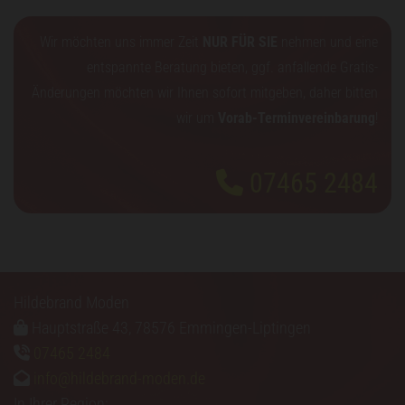
Wir möchten uns immer Zeit
NUR FÜR SIE
nehmen und eine
entspannte Beratung bieten, ggf. anfallende Gratis-
Änderungen möchten wir Ihnen sofort mitgeben, daher bitten
wir um
Vorab-Terminvereinbarung
!
07465 2484

Hildebrand Moden
Hauptstraße 43, 78576 Emmingen-Liptingen

07465 2484

info@hildebrand-moden.de

In Ihrer Region: