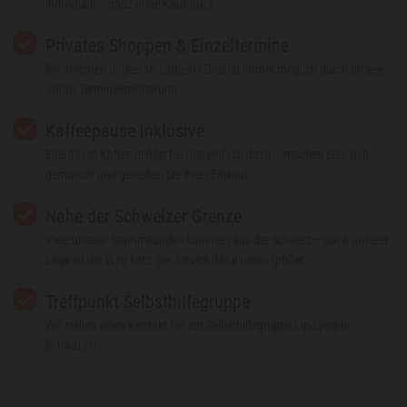
individuell – ganz ohne Kaufdruck.
Privates Shoppen & Einzeltermine
Sie möchten ungestört stöbern? Dies ist immer möglich durch unsere
Vorab-Terminvereinbarung.
Kaffeepause inklusive
Eine Tasse Kaffee gehört bei uns einfach dazu – machen Sie’s sich
gemütlich und genießen Sie Ihren Einkauf.
Nahe der Schweizer Grenze
Viele unserer Stammkunden kommen aus der Schweiz – dank unserer
Lage ist der Weg kurz, der Service dafür umso größer.
Treffpunkt Selbsthilfegruppe
Wir stellen einen Kontakt her zur Selbsthilfegruppe Lip-Lymph-
Schwaben.